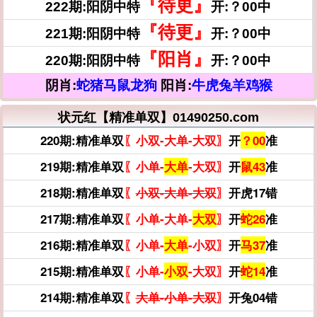
『
待更』
222期:阳阴中特
开:？00中
『
待更』
221期:阳阴中特
开:？00中
『
阳肖』
220期:阳阴中特
开:？00中
阴肖:
蛇猪马鼠龙狗
阳肖:
牛虎兔羊鸡猴
状元红【精准单双】01490250.com
220期:精准单双
〖小双-大单-大双〗
开
？00
准
219期:精准单双
〖小单-
大单
-大双〗
开
鼠43
准
218期:精准单双
〖
小双-大单-大双
〗
开虎17错
217期:精准单双
〖小单-大单-
大双
〗
开
蛇26
准
216期:精准单双
〖小单-
大单
-小双〗
开
马37
准
215期:精准单双
〖小单-
小双
-大双〗
开
蛇14
准
214期:精准单双
〖
大单-小单-大双
〗
开兔04错