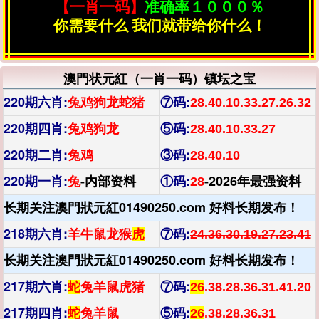
【一肖一码】
准确率１０００％
你需要什么 我们就带给你什么！
澳門状元紅（一肖一码）镇坛之宝
220期六肖:
⑦码:
兔鸡狗龙蛇猪
28.40.10.33.27.26.32
220期四肖:
⑤码:
兔鸡狗龙
2
8.40.10.33.27
220期二肖:
③码:
兔鸡
2
8.40.10
220期一肖:
-内部资料
①码:
-2026年最强资料
兔
2
8
长期关注澳門狀元紅01490250.com 好料长期发布！
218期六肖:
⑦码:
羊牛鼠龙猴
虎
24.36.30.19.27.23.41
长期关注澳門狀元紅01490250.com 好料长期发布！
217期六肖:
⑦码:
蛇
兔羊鼠虎猪
26
.38.28.36.31.41.20
217期四肖:
⑤码:
蛇
兔羊鼠
26
.38.28.36.31