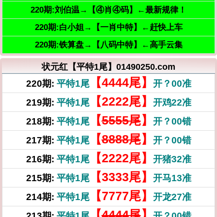
220期:刘伯温→【④肖④码】←最新规律！
220期:白小姐→【一肖中特】←赶快上车
220期:铁算盘→【八码中特】←高手云集
状元红【平特1尾】01490250.com
【
4444尾】
220期:
平特1尾
开？00准
【
2222尾】
219期:
平特1尾
开鸡22准
【
5555尾
】
218期:
平特1尾
开？00错
【
8888尾
】
217期:
平特1尾
开？00错
【
2222尾】
216期:
平特1尾
开猪32准
【
3333尾】
215期:
平特1尾
开马13准
【
7777尾】
214期:
平特1尾
开龙27准
【
4444尾
】
213期:
平特1尾
开？00错