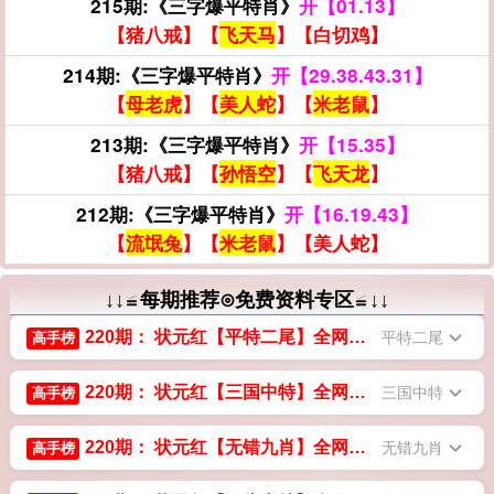
215期:《三字爆平特肖》
开【01.13】
【猪八戒】【
飞天马
】【白切鸡】
214期:《三字爆平特肖》
开【29.38.43.31】
【
母老虎
】【
美人蛇
】【
米老鼠
】
213期:《三字爆平特肖》
开【15.35】
【猪八戒】【
孙悟空
】【
飞天龙
】
212期:《三字爆平特肖》
开【16.19.43】
【
流氓兔
】【
米老鼠
】【美人蛇】
↓↓≌每期推荐⊙免费资料专区≌↓↓
220期： 状元红【平特二尾】全网最牛
平特二尾
高手榜
220期： 状元红【三国中特】全网最牛
三国中特
高手榜
220期： 状元红【无错九肖】全网最牛
无错九肖
高手榜