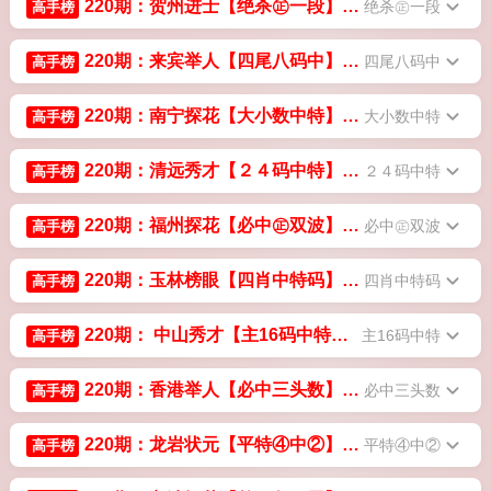
220期：贺州进士【绝杀㊣一段】精选资料
绝杀㊣一段
高手榜
220期：来宾举人【四尾八码中】经典呈现
四尾八码中
高手榜
220期：南宁探花【大小数中特】经典呈现
大小数中特
高手榜
220期：清远秀才【２４码中特】经典呈现
２４码中特
高手榜
220期：福州探花【必中㊣双波】经典呈现
必中㊣双波
高手榜
220期：玉林榜眼【四肖中特码】特别推荐
四肖中特码
高手榜
220期： 中山秀才【主16码中特】特别推荐
主16码中特
高手榜
220期：香港举人【必中三头数】特别推荐
必中三头数
高手榜
220期：龙岩状元【平特④中②】特别推荐
平特④中②
高手榜