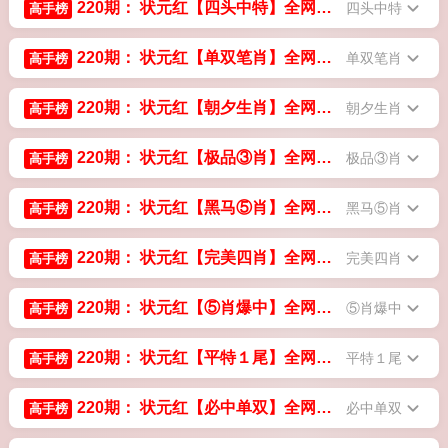
220期： 状元红【四头中特】全网最牛
四头中特
高手榜
220期： 状元红【单双笔肖】全网最牛
单双笔肖
高手榜
220期： 状元红【朝夕生肖】全网最牛
朝夕生肖
高手榜
220期： 状元红【极品③肖】全网最牛
极品③肖
高手榜
220期： 状元红【黑马⑤肖】全网最牛
黑马⑤肖
高手榜
220期： 状元红【完美四肖】全网最牛
完美四肖
高手榜
220期： 状元红【⑤肖爆中】全网最牛
⑤肖爆中
高手榜
220期： 状元红【平特１尾】全网最牛
平特１尾
高手榜
220期： 状元红【必中单双】全网最牛
必中单双
高手榜