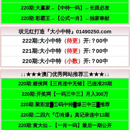
220期:大赢家→【中特一码】←长跟必发
220期:彩霸王→【公式一肖】←独家奉献
状元红打造『大小中特』01490250.com
222期:大小中特
（
待更）
开:？00中
221期:大小中特
（待更
）
开:？00中
220期:大小中特
（
小数）
开:？00中
↓↓★★★澳门优秀网站推荐三★★★↓↓
220期:赌侠网【三肖连中无错】已连准20期
220期:开奖网【一码三中三】月入300万
220期:聚彩堂█①码中特█爆三中三█推荐
220期:二四六『①肖爆』真记录连中13期
220期:黄大仙→【一肖一码】最后一期公开