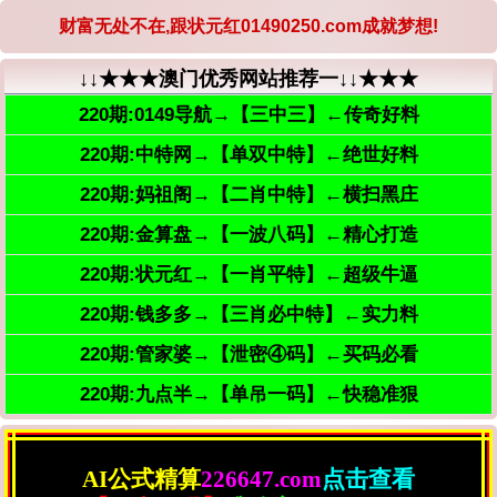
财富无处不在,跟状元红01490250.com成就梦想!
↓↓★★★澳门优秀网站推荐一↓↓★★★
220期:0149导航→【三中三】←传奇好料
220期:中特网→【单双中特】←绝世好料
220期:妈祖阁→【二肖中特】←横扫黑庄
220期:金算盘→【一波八码】←精心打造
220期:状元红→【一肖平特】←超级牛逼
220期:钱多多→【三肖必中特】←实力料
220期:管家婆→【泄密④码】←买码必看
220期:九点半→【单吊一码】←快稳准狠
AI公式精算
226647.com
点击查看