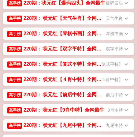
220期：状元红【爆码四头】全网最牛
爆码四头
高手榜
220期： 状元红【天气生肖】全网最牛
天气生肖
高手榜
220期： 状元红【琴棋书画】全网最牛
琴棋书画
高手榜
220期： 状元红【双字平特】全网最牛
双字平特
高手榜
220期： 状元红【复式平特】全网最牛
复式平特】
高手榜
220期： 状元红【４肖中特】全网最牛
４肖中特】
高手榜
220期： 状元红【前后中特】全网最牛
前后中特
高手榜
220期： 状元红【9肖中特】全网最牛
9肖中特
高手榜
220期： 状元红【九尾中特】全网最牛
九尾中特
高手榜