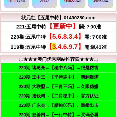
811331
211
510022
49zlz
.com
.cc
.com
.com
状元红【五尾中特】01490250.com
【
更新中
】
221:五尾中特
開:？00准
【
5.6.8.3.4
】
220期:五尾中特
開:？00准
【
3
.4.6.9.7
】
219期:五尾中特
開:鼠43准
↓↓★★★澳门优秀网站推荐四★★★↓↓
220期:诸葛亮→【稳中八码】←很是厉害
220期:王中王→【平特连中】←爽到爆满
220期:大联盟→【三肖三码】←久跟稳赚
220期:摇钱树→【二肖稳中】←官方认证
220期:广东会→【精挑⑦码】←重拳出击
220期:慈善网→【一行中特】←买码必看