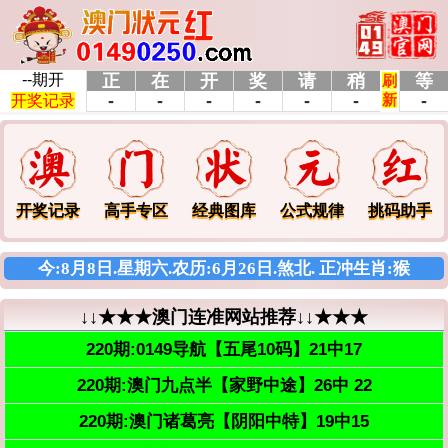
开奖记录
高手专区
经典图库
公式规律
挑码助手
↓↓★★★澳门连准网站推荐↓↓★★★
220期:0149导航【五尾10码】21中17
220期:澳门九点半【家野中途】26中 22
220期:澳门诸葛亮【阴阳中特】19中15