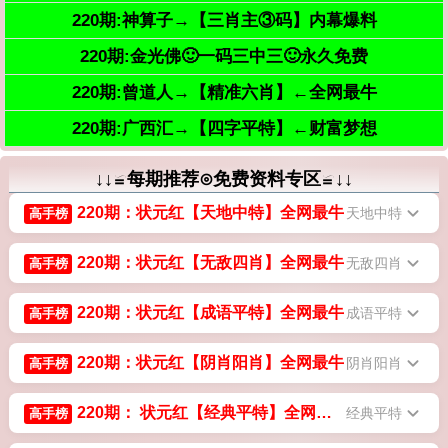
220期:神算子→【三肖主③码】内幕爆料
220期:金光佛🙂一码三中三🙂永久免费
220期:曾道人→【精准六肖】←全网最牛
220期:广西汇→【四字平特】←财富梦想
↓↓≌每期推荐⊙免费资料专区≌↓↓
220期：状元红【天地中特】全网最牛
天地中特
高手榜
220期：状元红【无敌四肖】全网最牛
无敌四肖
高手榜
220期：状元红【成语平特】全网最牛
成语平特
高手榜
220期：状元红【阴肖阳肖】全网最牛
阴肖阳肖
高手榜
220期： 状元红【经典平特】全网最牛
经典平特
高手榜