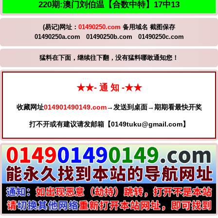
220期:澳门刘伯温【合数中特】17中13
(易记)网址：
01490250.com
备用域名 截图保存
01490250a.com 01490250b.com 01490250c.com
猛料在下面，继续往下翻，没有猛料哪敢通知您！
★★- 通 知 -★★
收藏网址
0
1
4901490149.com
→发送到桌面→期期看最快开奖
打不开或有建议请发邮箱【0149tuku@gmail.com】